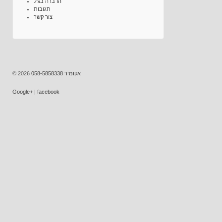
הדברה בג’ל
תגובות
צור קשר
© 2026
אקומיר 058-5858338
‪Google+‬‏
|
facebook