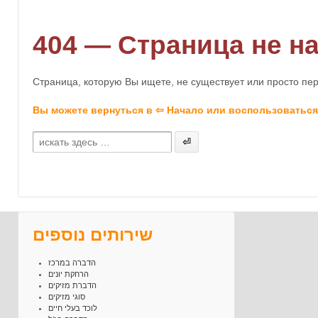
404 — Страница не н
Страница, которую Вы ищете, не существует или просто пе
Вы можете вернуться в
⇦ Начало
или воспользоваться
Search
for:
שירותים נוספים
הדברה במרכז
הרחקת יונים
הדברת מזיקים
סוגי מזיקים
לוכד בעלי חיים