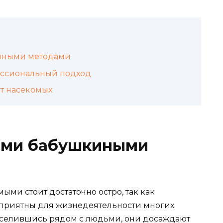
иными методами
ессиональный подход
от насекомых
ыми бабушкиными
ыми стоит достаточно остро, так как
оприятны для жизнедеятельности многих
поселившись рядом с людьми, они досаждают