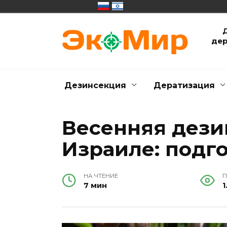
Перейти
к
дер
содержанию
Дезинсекция
Дератизация
Весенняя дези
Израиле: подг
НА ЧТЕНИЕ
П
7 мин
1