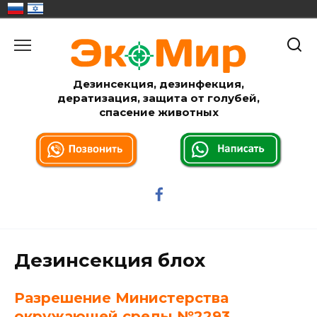
Перейти
к
содержанию
Дезинсекция, дезинфекция,
дератизация, защита от голубей,
спасение животных
Дезинсекция блох
Разрешение Министерства
окружающей среды №2293